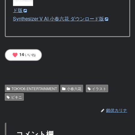
ド版
Synthesizer V AI 小春六花 ダウンロード版
14
favorite
いいね
TOKYO6 ENTERTAINMENT
小春六花
イラスト
ビキニ
銘伏カリナ
コメント欄